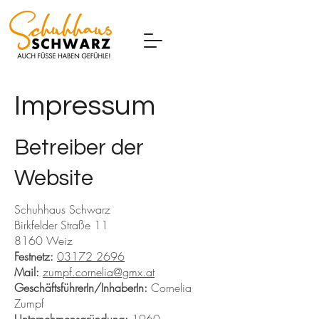
Impressum
Betreiber der
Website
Schuhhaus Schwarz
Birkfelder Straße 11
8160 Weiz
Festnetz:
03172 2696
Mail:
zumpf.cornelia@gmx.at
GeschäftsführerIn/InhaberIn:
Cornelia
Zumpf