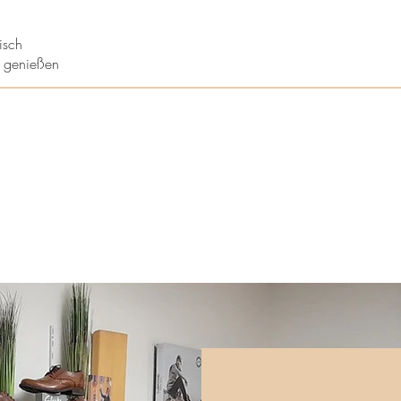
isch
n genießen