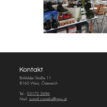
Kontakt
Birkfelder Straße 11
8160 Weiz, Österreich
Tel.:
03172 2696
Mail:
zumpf.cornelia@gmx.at